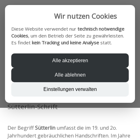
☰
Wir nutzen Cookies
Diese Website verwendet nur
technisch notwendige
Cookies
, um den Betrieb der Seite zu gewährleisten.
Es findet
kein Tracking und keine Analyse
statt.
Ahnenforschung
Alle akzeptieren
Heidemann Böldicke Rönnefahrt
Alle ablehnen
Einstellungen verwalten
Sütterlin-Schrift
Der Begriff
Sütterlin
umfasst die im 19. und 2o.
Jahrhundert gebräuchlichen Handschriften. Im Jahre